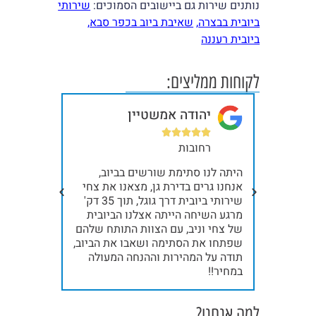
נותנים שירות גם ביישובים הסמוכים:
שירותי
ביובית בבצרה
,
שאיבת ביוב בכפר סבא
,
ביובית רעננה
לקוחות ממליצים:
יהודה אמשטיין
בר







רחובות
תל
ית, כל
היתה לנו סתימת שורשים בביוב,
קודם כל א
ילו
אנחנו גרים בדירת גן, מצאנו את צחי
תודה ענקי
שלח
שירותי ביובית דרך גוגל, תוך 35 דק'
נינג'ות, א
אלינו את ניב והצוות שלו, תוך 15 דק'
מרגע השיחה הייתה אצלנו הביובית
. תודה
של צחי וניב, עם הצוות התותח שלהם
אחרי ייבו
שפתחו את הסתימה ושאבו את הביוב,
תודה!!!
תודה על המהירות וההנחה המעולה
במחיר!!
למה אנחנו?