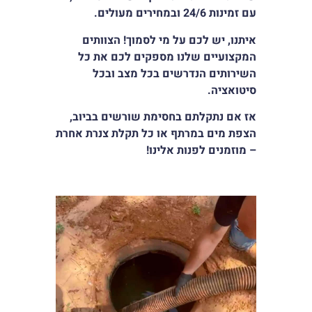
סמן קישורים
font_download
עם זמינות 24/6 ובמחירים מעולים.
איתנו, יש לכם על מי לסמוך! הצוותים
לאפס
cached
את
המקצועיים שלנו מספקים לכם את כל
כל
השירותים הנדרשים בכל מצב ובכל
האפשרויות
סיטואציה.
אז אם נתקלתם בחסימת שורשים בביוב,
הצפת מים במרתף או כל תקלת צנרת אחרת
– מוזמנים לפנות אלינו!