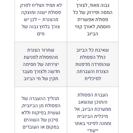
גבוה מאוד, לצורך
לא תמיד תצליח לפרק
המסה ופירוק של כל
פסולת ישנה ומוצקה
פסולת אפשרית
מהצנרת – לכן יש
חוסמת, לאורך קווי
צורך בלחץ גבוה של
הביוב
מים
שאיבת כל הביוב
שחרור הצנרת
כולל הפסולת
מהפסולת למניעת
שהופרדה מדפנות
יצירתה של חסימה
הצנרת והעברתה
חדשה ולצורך מעבר
למיכלית
תקין של מי הביוב
העברת הפסולת
תהליך ההעברה של
והתוכן שנשאב
הפסולת מן הביובית,
ממערכת הביוב, אל
נעשית בפיקוח וללא
מיכלית הביובית
סיכון של השוהים
וממנה לפינוי באתר
במקום או העובדים
ייעודי