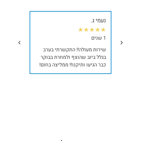
נעמי ג.
גלעד ב.
★
★
★
★
★
★
★
★
★
1 שנים
2 שנים
 תיקון
שירות מעולה!! התקשרתי בערב
הזמנו לסיל
יבות.
בגלל ביוב שהוצף ולמחרת בבוקר
הצוות של ר
כבר הגיעו ותיקנו!! ממליצה בחום!
את התהליך