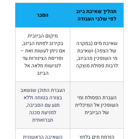
תהליך שאיבת ביוב
הסבר
לפי שלבי העבודה
מיקום הביובית
שאיבת מים (במקרה
בקירוב לפתח הביוב,
של הצפה) ושאיבת
אם ניתן לעשות זאת –
מי השופכין מהביוב,
ופריסת הצינורות עד
לרבות פסולת מוצקה
לנגישות מלאה אל
הביוב
העברת התוכן שנשאב
העברת הפסולת ומי
בצורה בטוחה וללא
השופכין אל המיכלית
מגע עם הסביבה,
של הביובית
למניעת סכנה
תברואתית
הזרמת מים בלחץ
השאיבה הראשונית