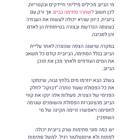
מי הביוב מכילים מיליוני חיידקים ובקטריות,
לכן חשוב
לשחרר סתימה בביוב
אך ורק עם
ביובית, כיוון שהיא יכולה לעשות את העבודה
בעוצמה הנדרשת ובצורה בטיחותית הן לאדם
והן לסביבה.
במקרה שישנה הצפה שנוצרה לאחר עליית
הביוב בגלל הסתימה, הביובית קודם כל תשאב
את המים העודפים ולאחר מכן את תוכן
הביוב.
בשלב הבא יוזרמו מים בלחץ גבוה, שינתקו
את כל הפסולת שעוד נותרה "דבוקה" לחלק
הפנימי של הצנרת. פעולות אלה ינקו את קווי
הביוב מהצטברות הפסולת והשומנים שגרמה
לחסימה ויאפשרו זרימה תקינה של מי
השופכין.
יש כמה סוגי סתימות שרק ביובית יכולה
לפתוח ולא אינסטלטור רגיל. למשל סתימות