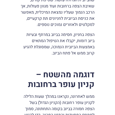
שהביובית הגדולה עושה: שטיפת קווים,
שאיבת הצפה ברחובות ועוד מגוון פעולות, אך
הרכב הנמוך שעליו נמצאת המיכלית, מאפשר
את כניסת הביובית לחניונים תת קרקעיים,
למקלטים ולאזורים נמוכים נוספים.
הצפה בחניון, חסימה בביוב במרתף ובעיות
ביוב דומות, יקבלו את הטיפול המתאים
באמצעות הביובית הנמוכה, שמסוגלת להגיע
קרוב ממש אל פתח הביוב.
דוגמה מהשטח –
קניון עופר ברחובות
ממש לאחרונה, נקראנו במהלך שעות הלילה
לקניון עופר רחובות (הקניון הגדול) בשל
הצפה חמורה בביוב בקומה התחתונה, סמוך
למתחם המסעדות והמזון המהיר. כדי להגיע