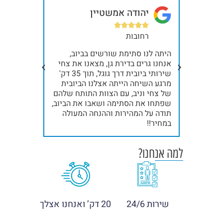
יהודה אמשטיין
בר







רחובות
תל
ית, כל
היתה לנו סתימת שורשים בביוב,
קודם כל א
ילו
אנחנו גרים בדירת גן, מצאנו את צחי
תודה ענקי
שלח
שירותי ביובית דרך גוגל, תוך 35 דק'
נינג'ות, א
אלינו את ניב והצוות שלו, תוך 15 דק'
מרגע השיחה הייתה אצלנו הביובית
. תודה
של צחי וניב, עם הצוות התותח שלהם
אחרי ייבו
שפתחו את הסתימה ושאבו את הביוב,
תודה!!!
תודה על המהירות וההנחה המעולה
במחיר!!
למה אנחנו?
שירות 24/6
20 דק’ ואנחנו אצלך