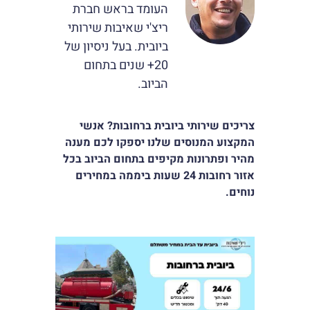
העומד בראש חברת
סמן קישורים
font_download
ריצ'י שאיבות שירותי
לאפס
cached
ביובית. בעל ניסיון של
את
20+ שנים בתחום
כל
האפשרויות
הביוב.
צריכים שירותי ביובית ברחובות? אנשי
המקצוע המנוסים שלנו יספקו לכם מענה
מהיר ופתרונות מקיפים בתחום הביוב בכל
אזור רחובות 24 שעות ביממה במחירים
נוחים
.