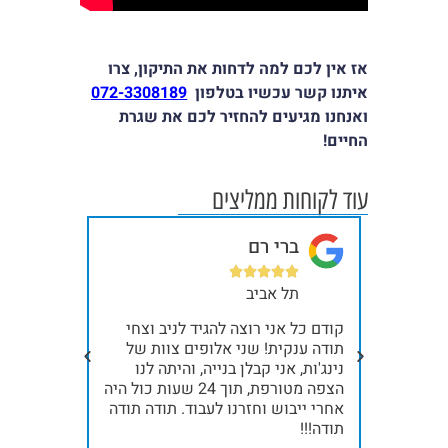
אז אין לכם למה לדחות את התיקון, צרו
איתנו קשר עכשיו בטלפון
072-3308189
ואנחנו מגיעים להחזיר לכם את שגרת
החיים!
עוד לקוחות ממליצים
ברי רם
או







תל אביב
חי
וב,
קודם כל אני רוצה להגיד לניב וצחי
תודה לניב
את צחי
תודה ענקית! שני אלופים צוות של
בביוב הרא
שירותי ביובית דרך גוגל, תוך 35 דק'
נינג'ות, אני קבלן בנייה, והיתה לנו
מהרגע שחי
יובית
הצפה מטורפת, תוך 24 שעות כול היה
המשאית בי
תח שלהם
אחרי ייבוש וחזרנו לעבוד. תודה תודה
המקצועי,
 הביוב,
תודה!!!
לשאיבה של