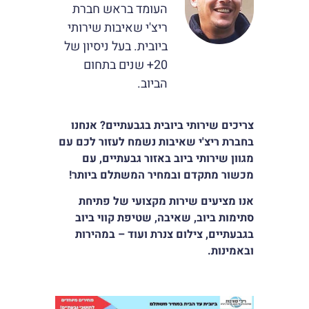
העומד בראש חברת
סמן קישורים
font_download
ריצ'י שאיבות שירותי
לאפס
cached
ביובית. בעל ניסיון של
את
20+ שנים בתחום
כל
האפשרויות
הביוב.
צריכים שירותי ביובית בגבעתיים? אנחנו
בחברת ריצ'י שאיבות נשמח לעזור לכם עם
מגוון שירותי ביוב באזור גבעתיים, עם
מכשור מתקדם ובמחיר המשתלם ביותר
!
אנו מציעים שירות מקצועי של פתיחת
סתימות ביוב, שאיבה, שטיפת קווי ביוב
בגבעתיים, צילום צנרת ועוד – במהירות
ובאמינות.