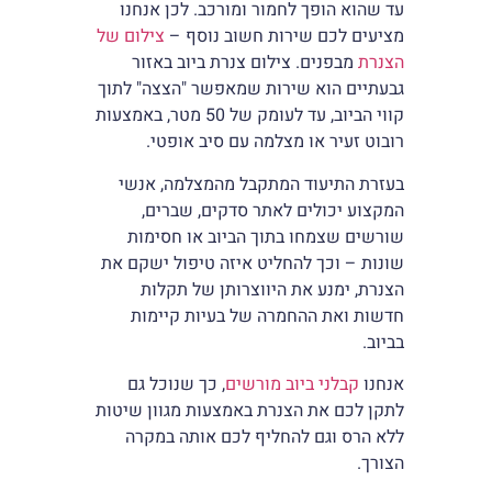
עד שהוא הופך לחמור ומורכב. לכן אנחנו
מציעים לכם שירות חשוב נוסף –
צילום של
הצנרת
מבפנים. צילום צנרת ביוב באזור
גבעתיים הוא שירות שמאפשר "הצצה" לתוך
קווי הביוב, עד לעומק של 50 מטר, באמצעות
רובוט זעיר או מצלמה עם סיב אופטי.
בעזרת התיעוד המתקבל מהמצלמה, אנשי
המקצוע יכולים לאתר סדקים, שברים,
שורשים שצמחו בתוך הביוב או חסימות
שונות – וכך להחליט איזה טיפול ישקם את
הצנרת, ימנע את היווצרותן של תקלות
חדשות ואת ההחמרה של בעיות קיימות
בביוב.
אנחנו
קבלני ביוב מורשים
, כך שנוכל גם
לתקן לכם את הצנרת באמצעות מגוון שיטות
ללא הרס וגם להחליף לכם אותה במקרה
הצורך.