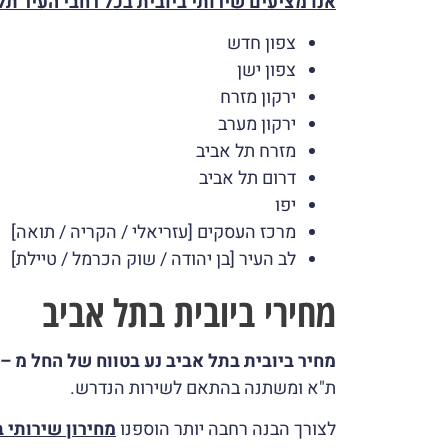
אנו מציעים שירותי ביובית בכל רחבי העיר תל
צפון חדש
צפון ישן
ירקון מזרח
ירקון מערב
מזרח תל אביב
דרום תל אביב
יפו
מרכז העסקים [עזריאלי / הקריה / תואה]
לב העיר [בן יהודה / שוק הכרמל / טיילת]
מחירי ביובית בתל אביב
מחיר ביובית בתל אביב נע בטווח של החל מ – 500 ₪ – 1400 ₪.
ת"א ומשתנה בהתאם לשירות הנדרש.
לצורך הבנה רחבה יותר הוספנו
מחירון שירותי ב