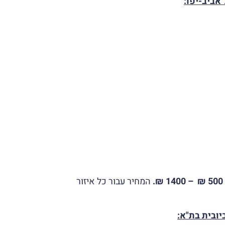
 אביב-יפו:
המחיר עבור כל איזור
יובית בת"א: