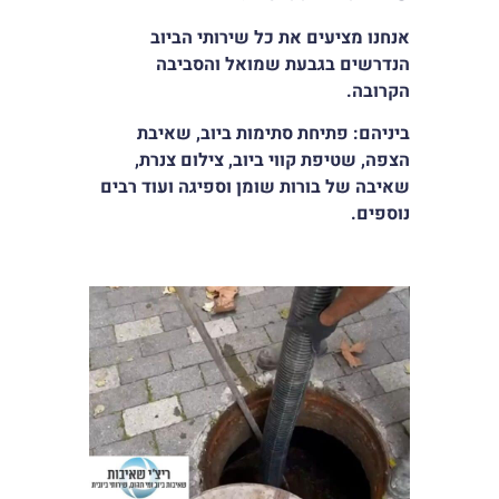
סמן קישורים
font_download
אנחנו מציעים את כל שירותי הביוב
הנדרשים בגבעת שמואל והסביבה
לאפס
cached
את
הקרובה.
כל
ביניהם: פתיחת סתימות ביוב, שאיבת
האפשרויות
הצפה, שטיפת קווי ביוב, צילום צנרת,
שאיבה של בורות שומן וספיגה ועוד רבים
נוספים.