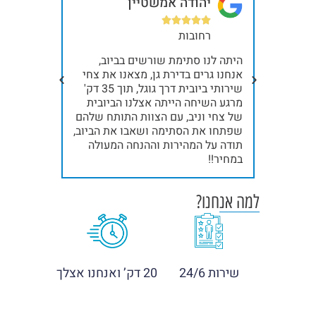
יהודה אמשטיין
בר







רחובות
תל
ית, כל
היתה לנו סתימת שורשים בביוב,
קודם כל א
ילו
אנחנו גרים בדירת גן, מצאנו את צחי
תודה ענקי
שלח
שירותי ביובית דרך גוגל, תוך 35 דק'
נינג'ות, א
אלינו את ניב והצוות שלו, תוך 15 דק'
מרגע השיחה הייתה אצלנו הביובית
. תודה
של צחי וניב, עם הצוות התותח שלהם
אחרי ייבו
שפתחו את הסתימה ושאבו את הביוב,
תודה!!!
תודה על המהירות וההנחה המעולה
במחיר!!
למה אנחנו?
שירות 24/6
20 דק’ ואנחנו אצלך