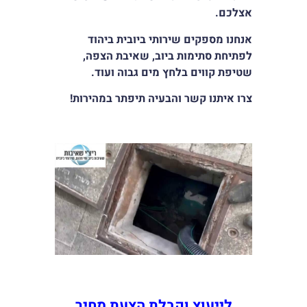
סמן קישורים
font_download
אצלכם
.
אנחנו מספקים שירותי ביובית ביהוד
לאפס
cached
את
לפתיחת סתימות ביוב, שאיבת הצפה,
כל
שטיפת קווים בלחץ מים גבוה ועוד
.
האפשרויות
צרו איתנו קשר והבעיה תיפתר במהירות!
לייעוץ וקבלת הצעת מחיר