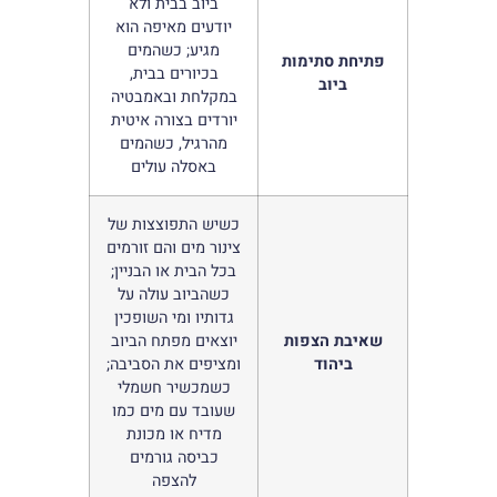
ביוב בבית ולא
יודעים מאיפה הוא
מגיע; כשהמים
פתיחת סתימות
בכיורים בבית,
ביוב
במקלחת ובאמבטיה
יורדים בצורה איטית
מהרגיל, כשהמים
באסלה עולים
כשיש התפוצצות של
צינור מים והם זורמים
בכל הבית או הבניין;
כשהביוב עולה על
גדותיו ומי השופכין
שאיבת הצפות
יוצאים מפתח הביוב
ביהוד
ומציפים את הסביבה;
כשמכשיר חשמלי
שעובד עם מים כמו
מדיח או מכונת
כביסה גורמים
להצפה