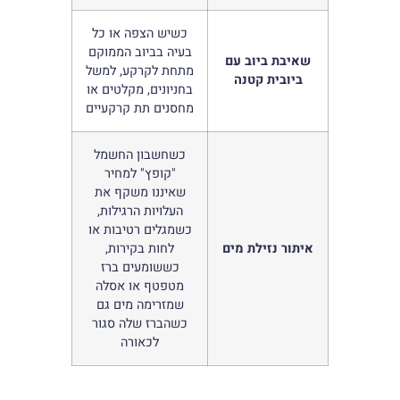
כשיש הצפה או כל
בעיה בביוב הממוקם
שאיבת ביוב עם
מתחת לקרקע, למשל
ביובית קטנה
בחניונים, מקלטים או
מחסנים תת קרקעיים
כשחשבון החשמל
"קופץ" למחיר
שאיננו משקף את
העלויות הרגילות,
כשמגלים רטיבות או
איתור נזילת מים
לחות בקירות,
כששומעים ברז
מטפטף או אסלה
שמזרימה מים גם
כשהברז שלה סגור
לכאורה