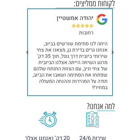
לקוחות ממליצים:
יהודה אמשטיין
בר







רחובות
תל
ית, כל
היתה לנו סתימת שורשים בביוב,
קודם כל א
ילו
אנחנו גרים בדירת גן, מצאנו את צחי
תודה ענקי
שלח
שירותי ביובית דרך גוגל, תוך 35 דק'
נינג'ות, א
אלינו את ניב והצוות שלו, תוך 15 דק'
מרגע השיחה הייתה אצלנו הביובית
. תודה
של צחי וניב, עם הצוות התותח שלהם
אחרי ייבו
שפתחו את הסתימה ושאבו את הביוב,
תודה!!!
תודה על המהירות וההנחה המעולה
במחיר!!
למה אנחנו?
שירות 24/6
20 דק’ ואנחנו אצלך