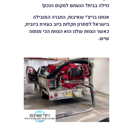
סמן קישורים
font_download
נזילה בבית? הגעתם למקום הנכון!
אנחנו בריצ'י שאיבות, החברה המובילה
לאפס
cached
את
בישראל לפתרון תקלות ביוב בעזרת ביובית,
כל
כאשר הצוות שלנו הוא הצוות הכי מנוסה
האפשרויות
שיש.