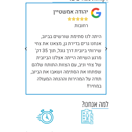
יהודה אמשטיין
בר







רחובות
תל
ית, כל
היתה לנו סתימת שורשים בביוב,
קודם כל א
ילו
אנחנו גרים בדירת גן, מצאנו את צחי
תודה ענקי
שלח
שירותי ביובית דרך גוגל, תוך 35 דק'
נינג'ות, א
אלינו את ניב והצוות שלו, תוך 15 דק'
מרגע השיחה הייתה אצלנו הביובית
. תודה
של צחי וניב, עם הצוות התותח שלהם
אחרי ייבו
שפתחו את הסתימה ושאבו את הביוב,
תודה!!!
תודה על המהירות וההנחה המעולה
במחיר!!
למה אנחנו?