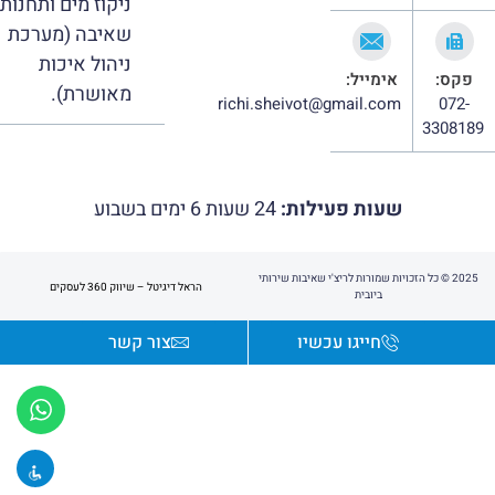
ניקוז מים ותחנות
שאיבה (מערכת
ניהול איכות
פקס:
אימייל:
מאושרת).
richi.sheivot@gmail.com
072-
3308189
שעות פעילות:
24 שעות 6 ימים בשבוע
2025 © כל הזכויות שמורות לריצ'י שאיבות שירותי
הראל דיגיטל – שיווק 360 לעסקים
ביובית
חייגו עכשיו
צור קשר