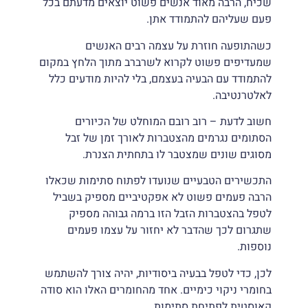
שכיח, הרבה מאוד אנשים פשוט יוצאים מדעתם בכל
סמן קישורים
font_download
פעם שעליהם להתמודד אתן.
לאפס
cached
כשהתופעה חוזרת על עצמה רבים האנשים
את
שמעדיפים פשוט לקרוא לשרברב מתוך הלחץ במקום
כל
להתמודד עם הבעיה בעצמם, בלי להיות מודעים כלל
האפשרויות
לאלטרנטיבה.
חשוב לדעת – רוב רובם המוחלט של הכיורים
הסתומים נגרמים מהצטברות לאורך זמן של זבל
מסוגים שונים שמצטבר לו בתחתית הצנרת.
התכשירים הטבעיים שנועדו לפתוח סתימות שכאלו
הרבה פעמים פשוט לא אפקטיביים מספיק בשביל
לטפל בהצטברות הזבל הזו ברמה גבוהה מספיק
שתגרום לכך שהדבר לא יחזור על עצמו פעמים
נוספות.
לכן, כדי לטפל בבעיה ביסודיות, יהיה צורך להשתמש
בחומרי ניקוי כימיים. אחד מהחומרים האלו הוא סודה
קאוסטית לפתיחת סתימות.