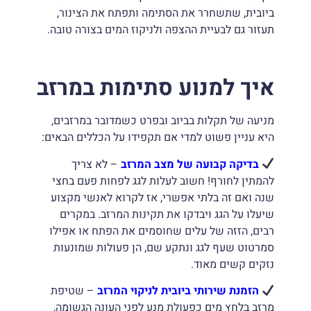
ביובית, שתשחרר את הסתימה ותפתח את הצינור,
תעזור גם לבעיית ההצפה ולניקוז המים בצורה טובה.
איך למנוע סתימות במרזב
מניעה של תקלות בביוב ובפרט כשמדובר במרזבים,
היא עניין פשוט למדי אם תקפידו על הכללים הבאים:
בדיקה קבועה של מצב המרזב
– לא צריך
להמתין לחורף! חשוב לעלות לגג לפחות פעם בחצי
שנה ואם זה בלתי אפשרי, אז לקרוא לאנשי מקצוע
שיעלו על הגג ויבדקו את תקינות המרזב. במקרים
רבים, הזזה של עלים שחוסמים את הפתח או אפילו
סמרטוט שעף לגג ונתקע שם, הן פעולות שמונעות
נזקים קשים מאוד.
הזמנת שירותי ביובית לניקוי המרזב
– שטיפת
מרזב בלחץ מים כפעולת מנע לפני העונה הגשומה,