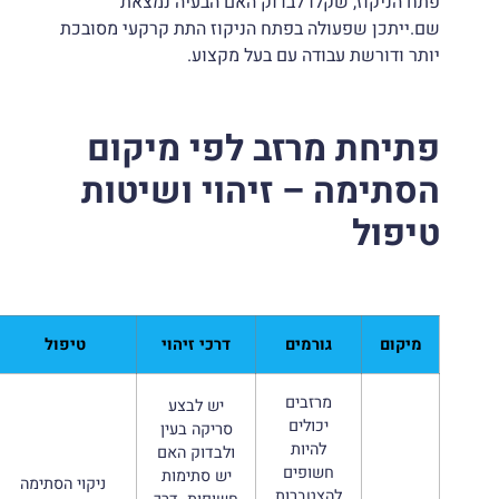
פתח הניקוז, שקלו לבדוק האם הבעיה נמצאת
שם.ייתכן שפעולה בפתח הניקוז התת קרקעי מסובכת
יותר ודורשת עבודה עם בעל מקצוע.
פתיחת מרזב לפי מיקום
הסתימה – זיהוי ושיטות
טיפול
מיקום
גורמים
דרכי זיהוי
טיפול
מרזבים
יש לבצע
יכולים
סריקה בעין
להיות
ולבדוק האם
חשופים
יש סתימות
ניקוי הסתימה
להצטברות