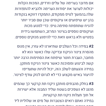
אם מדובר בערימה של עלים וזרדים, המכות הקלות
יכולות לערער את יסודות הערימה ולהביא להתפזרות
שלה.בהמשך לטיפ ממקודם, התמקדו דווקא בנקודות
בהן יש שיפועים או עיקומים שכן שם סביר יותר
להניח שתתפתח סתימה.טיפ: כדי למנוע מכות
ועיקומים נוספים בצינור המרזב, השתמשו בידית
בפטיש ולא בראש וזאת כדי להימנע מנזקים נוספים.
#2
במידה וכל השלבים שתיארנו לא עזרו, אין מנוס
מהסרת צינור הניקוז ובדיקה שלו כאשר הוא לא
מחובר, העברת חוטר שיפתח את הסתימות הרבה יותר
קשה לביצוע ומסוכנת כאשר צינור הניקוז מותקן.
במידה והגעתם לשלב הזה, יכול להיות שתעדיפו
להיעזר באיש מקצוע כדי לא לגרום לנזק עודף לצינור.
#3
בחלק מהבתים מותקן ניקוז תת קרקעי כך שהמים
מהגג לא נשפכים בשטח שליד המבנה אלא ישירות
אל תוך תעלות ניקוז תת קרקעיות.
במידה ואתם רואים הצטברות של מים או שלולית ליד