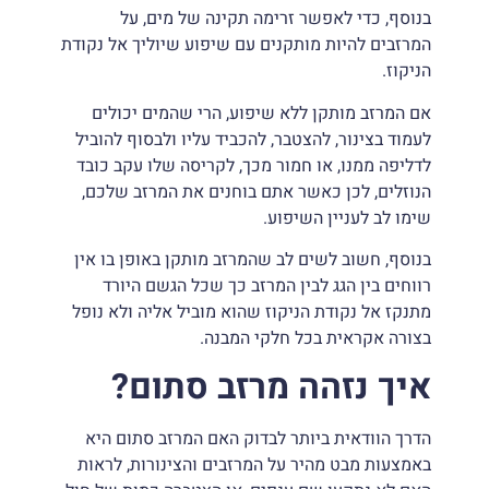
בנוסף, כדי לאפשר זרימה תקינה של מים, על
המרזבים להיות מותקנים עם שיפוע שיוליך אל נקודת
הניקוז.
אם המרזב מותקן ללא שיפוע, הרי שהמים יכולים
לעמוד בצינור, להצטבר, להכביד עליו ולבסוף להוביל
לדליפה ממנו, או חמור מכך, לקריסה שלו עקב כובד
הנוזלים, לכן כאשר אתם בוחנים את המרזב שלכם,
שימו לב לעניין השיפוע.
בנוסף, חשוב לשים לב שהמרזב מותקן באופן בו אין
רווחים בין הגג לבין המרזב כך שכל הגשם היורד
מתנקז אל נקודת הניקוז שהוא מוביל אליה ולא נופל
בצורה אקראית בכל חלקי המבנה.
איך נזהה מרזב סתום?
הדרך הוודאית ביותר לבדוק האם המרזב סתום היא
באמצעות מבט מהיר על המרזבים והצינורות, לראות