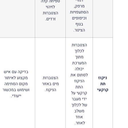
דמויי
טפיחה קלה
מרפק,
לזיהוי
הסתעפויות
הצטברות
וכיפופים
זרדים.
בגוף
הצינור.
הצטברות
לכלוך
מתוך
המערכת
יכולה
בדיקה עם איש
לסתום את
ניקוז
הצטברות
מקצוע לאיתור
הניקוז
תת
מים באזור
מקום הסתימה
התת
קרקעי
הניקוז.
ושימוש במכשור
קרקעי על
ייעודי.
ידי מעבר
של לכלוך
משלב
אחד
לאחר.