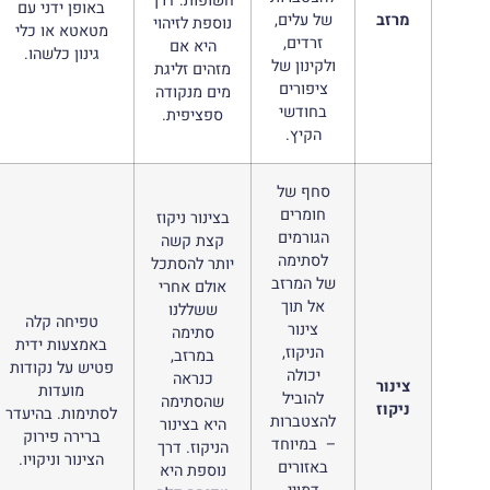
חשופות.
דרך
באופן ידני עם
מרזב
של עלים,
נוספת לזיהוי
מטאטא או כלי
זרדים,
היא אם
גינון כלשהו.
ולקינון של
מזהים זליגת
ציפורים
מים מנקודה
בחודשי
ספציפית.
הקיץ.
סחף של
חומרים
בצינור ניקוז
הגורמים
קצת קשה
לסתימה
יותר להסתכל
של המרזב
אולם אחרי
אל תוך
ששללנו
טפיחה קלה
צינור
סתימה
באמצעות ידית
הניקוז,
במרזב,
פטיש על נקודות
יכולה
כנראה
צינור
מועדות
להוביל
שהסתימה
ניקוז
לסתימות.
בהיעדר
להצטברות
היא בצינור
ברירה פירוק
– במיוחד
הניקוז.
דרך
הצינור וניקויו.
באזורים
נוספת היא