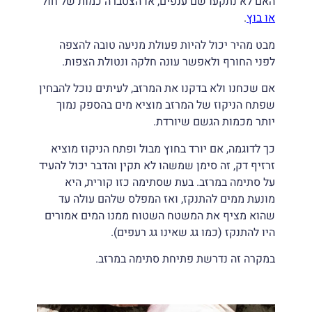
האם לא נתקעו שם ענפים, או הצטברה כמות של חול
או בוץ
.
מבט מהיר יכול להיות פעולת מניעה טובה להצפה
לפני החורף ולאפשר עונה חלקה ונטולת הצפות.
אם שכחנו ולא בדקנו את המרזב, לעיתים נוכל להבחין
שפתח הניקוז של המרזב מוציא מים בהספק נמוך
יותר מכמות הגשם שיורדת.
כך לדוגמה, אם יורד בחוץ מבול ופתח הניקוז מוציא
זרזיף דק, זה סימן שמשהו לא תקין והדבר יכול להעיד
על סתימה במרזב. בעת שסתימה כזו קורית, היא
מונעת ממים להתנקז, ואז המפלס שלהם עולה עד
שהוא מציף את המשטח השטוח ממנו המים אמורים
היו להתנקז (כמו גג שאינו גג רעפים).
במקרה זה נדרשת פתיחת סתימה במרזב.