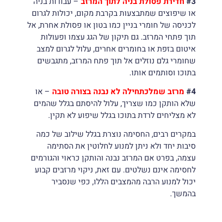
#3
חדירת פסולת בניה לתוך המרזב
– עבודות בניה
או שיפוצים שמתבצעות בקרבת מקום, יכולות לגרום
לכניסה של חומרי בניין כמו בטון או פסולת אחרת, אל
תוך פתחי המרזב. גם תיקון של הגג עצמו ופעולות
איטום בזפת או בחומרים אחרים, עלול לגרום למצב
שחומרי גלם נוזלים אל תוך פתח המרזב, מתגבשים
בתוכו וסותמים אותו.
#4
מרזב שמלכתחילה לא נבנה בצורה טובה
– או
שלא הותקן כמו שצריך, עלול להיסתם בגלל שהמים
לא מצליחים לרדת בתוכו בגלל שיפוע לא תקין.
במקרים רבים, החסימה נוצרת בגלל שילוב של כמה
סיבות יחד ולא ניתן למנוע לחלוטין את הסתימה
עצמה, בפרט אם המרזב נבנה והותקן כראוי והגורמים
לחסימה אינם נשלטים. עם זאת, ניקוי מרזבים קבוע
יכול למנוע הרבה מהמצבים הללו, כפי שנסביר
בהמשך.