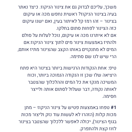
משכך, עליכם לבדוק גם את צינור הניקוז. כיצד נאתר
בעיה בצינור הניקוז? ראשית נחפש מכה או עיקום
בצינור – זהו רמז קל לאיתור בעין, ואם ישנו עיקום
כזה הצינור לפחות סתום בחלקו.
אם לא איתרנו מכה או עיקום, נוכל לעלות על סולם
ולהתיז באמצעות צינור מים לתוך צינור הניקוז.אם
המים לא מתנקזים באותו הקצב שהצינור מתיז אותם,
הרי שיש לנו שם סתימה.
טיפ: אחת הנקודות הרגישות ביותר בצינור היא פתח
היציאה שלו שכן זו הנקודה הנמוכה ביותר, וכוח
המשיכה מנקז את כל המים וההלכלוך שהצטבר
לאותה נקודה, דבר שעלול לסתום אותה ולייצר
חסימה.
#1
טפחו באמצעות פטיש על צינור הניקוז – מתן
מכות קלות (הזהרו לא לעשות עוד נזק וליצור מכות
בגוף הצינור), יכולה לאפשר ללכלוך שהצטבר בצינור
לזוז קצת ולהתפרק.