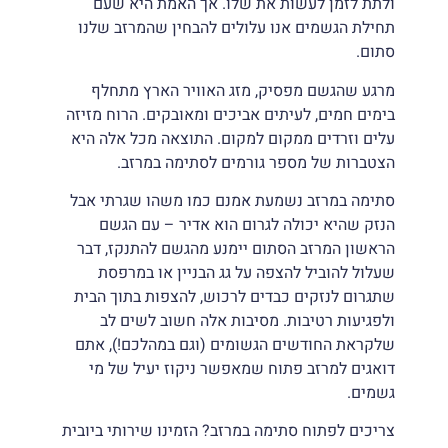
ולתת לזמן לעשות את שלו. אך האמת היא שעם
סמן קישורים
font_download
תחילת הגשמים אנו עלולים להבחין שהמרזב שלנו
סתום.
לאפס
cached
את
מרגע שהגשם מפסיק, מזג האוויר הארץ מתחלף
כל
בימים חמים, לעיתים אביכים ומאובקים. הרוח מזיזה
האפשרויות
עלים וזרדים ממקום למקום. התוצאה מכל אלה היא
הצטברות של מספר גורמים לסתימה במרזב.
סתימה במרזב נשמעת אמנם כמו משהו שגרתי אבל
הנזק שהיא יכולה לגרום הוא אדיר – עם הגשם
הראשון המרזב הסתום יימנע מהגשם להתנקז, דבר
שעלול להוביל להצפה על גג הבניין או במרפסת
שתגרום לנזקים כבדים לרכוש, להצפות בתוך הבית
ולפגיעות רטיבות. מסיבות אלה חשוב לשים לב
שלקראת החודשים הגשומים (וגם במהלכם!), אתם
דואגים למרזב פתוח שמאפשר ניקוז יעיל של מי
גשמים.
צריכים לפתוח סתימה במרזב? הזמינו שירותי ביובית