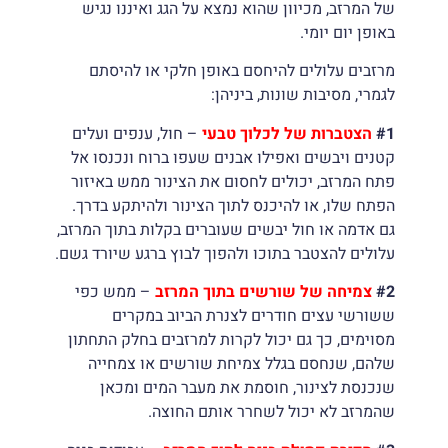
של המרזב, מכיוון שהוא נמצא על הגג ואיננו נגיש
באופן יום יומי.
מרזבים עלולים להיחסם באופן חלקי או להיסתם
לגמרי, מסיבות שונות, ביניהן:
#1
הצטברות של לכלוך טבעי
– חול, ענפים ועלים
קטנים ויבשים ואפילו אבנים שעפו ברוח ונכנסו אל
פתח המרזב, יכולים לחסום את הצינור ממש באיזור
הפתח שלו, או להיכנס לתוך הצינור ולהיתקע בדרך.
גם אדמה או חול יבשים שעוברים בקלות בתוך המרזב,
עלולים להצטבר בתוכו ולהפוך לבוץ ברגע שיורד גשם.
#2
צמיחה של שורשים בתוך המרזב
– ממש כפי
ששורשי עצים חודרים לצנרת הביוב במקרים
מסוימים, כך גם יכול לקרות למרזבים בחלק התחתון
שלהם, שנחסם בגלל צמיחת שורשים או צמחייה
שנכנסת לצינור, חוסמת את מעבר המים ומכאן
שהמרזב לא יכול לשחרר אותם החוצה.