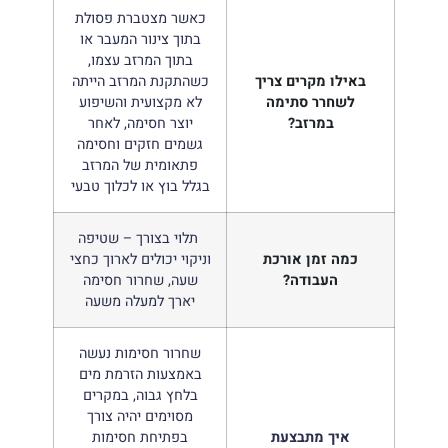
כאשר מצטברת פסולת
בתוך צינור המעבר או
בתוך המרזב עצמו,
באילו מקרים צריך
כשהתקנת המרזב הייתה
לשחרר סתימה
לא מקצועית והשיפוע
במרזב?
יוצר חסימה, לאחר
גשמים חזקים וחסימה
פתאומית של המרזב
בגלל בוץ או לכלוך טבעי
תלוי בצורך – שטיפה
כמה זמן אורכת
וניקוי יכולים לארוך כחצי
העבודה?
שעה, שחרור חסימה
יארך למעלה משעה
שחרור חסימות נעשה
באמצעות הזרמת מים
בלחץ גבוה, במקרים
מסוימים יהיה צורך
איך מתבצעת
בפתיחת חסימות