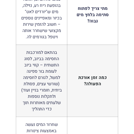
בהופעת ריח רע, נזילה,
מתי צריך לפתוח
מים ש"יורדים לאט"
סתימה בלחץ מים
בכיור ומאפיינים נוספים
גבוה?
– חשוב להזמין שירות
מקצועי שישחרר אותה
ויטפל בגורמים לה.
בהתאם למורכבות
החסימה בביוב, לסוג
התשתית – קווי ביוב
לעומת בור ספיגה
כמה זמן אורכת
למשל, לגורם לחסימה
הפעולה?
(שורשי עצים, פסולת
ביתית, חומרי בניין ועוד)
ולתקלות נוספות
שלעתים מאותרות תוך
כדי התהליך
שחרור המים נעשה
באמצעות צינורות