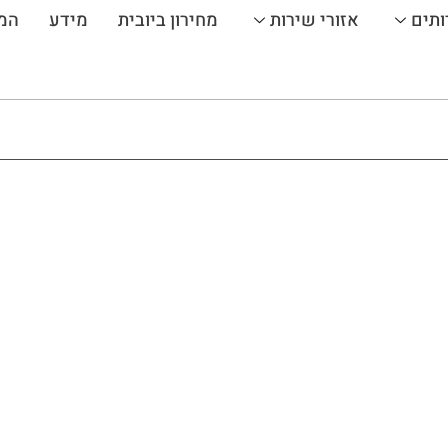
ותים
אזורי שירות
מחירון ביובית
מידע
המ
פיר מעלית
ר מנצח