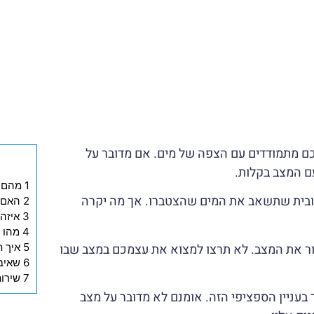
ם מתמודדים עם הצפה של מים. אם מדובר על
ם המצב בקלות.
1 מהם הגורמים להיווצרות מים במעלית?
יובית שתשאב את המים שהצטברו. אך מה יקרה
2 האם הצפה במעלית היא מסוכנת?
3 איזה בעל מקצוע להזמין?
4 מהו טווח המחירים לתיקון?
ור את המצב. לא תרצו למצוא את עצמכם במצב שבו
5 איך תימנעו מהצפת פיר המעלית בשנית?
6 שאיבת מים מפיר מעלית – למה דווקא איתנו?
7 שירותים נוספים שאנחנו מציעים:
בעניין הספציפי הזה. אומנם לא מדובר על מצב