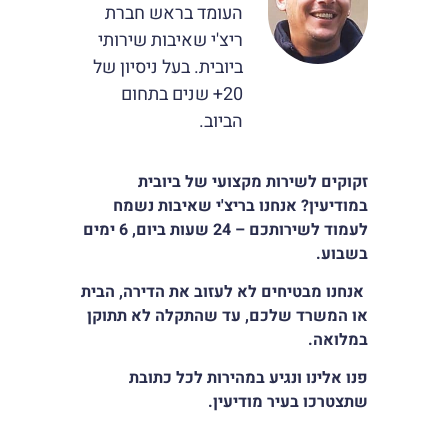
העומד בראש חברת
סמן קישורים
font_download
ריצ'י שאיבות שירותי
לאפס
cached
ביובית. בעל ניסיון של
את
20+ שנים בתחום
כל
האפשרויות
הביוב.
זקוקים לשירות מקצועי של ביובית
במודיעין? אנחנו בריצ'י שאיבות נשמח
לעמוד לשירותכם – 24 שעות ביום, 6 ימים
בשבוע.
אנחנו מבטיחים לא לעזוב את הדירה, הבית
או המשרד שלכם, עד שהתקלה לא תתוקן
במלואה.
פנו אלינו ונגיע במהירות לכל כתובת
שתצטרכו בעיר מודיעין.