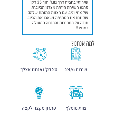
שלח
שירותי ביובית דרך גוגל, תוך 35 דק'
נינג'ות, א
אלינו את ניב והצוות שלו, תוך 15 דק'
מרגע השיחה הייתה אצלנו הביובית
. תודה
של צחי וניב, עם הצוות התותח שלהם
אחרי ייבו
שפתחו את הסתימה ושאבו את הביוב,
תודה!!!
תודה על המהירות וההנחה המעולה
במחיר!!
למה אנחנו?
שירות 24/6
20 דק’ ואנחנו אצלך
צוות מומלץ
פתרון מקצה לקצה