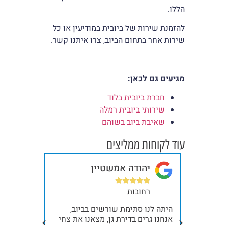
הללו.
להזמנת שירות של ביובית במודיעין או כל
שירות אחר בתחום הביוב, צרו איתנו קשר.
מגיעים גם לכאן
:
חברת ביובית בלוד
שירותי ביובית רמלה
שאיבת ביוב בשוהם
עוד לקוחות ממליצים
יהודה אמשטיין
בר







רחובות
תל
ית, כל
היתה לנו סתימת שורשים בביוב,
קודם כל א
ילו
אנחנו גרים בדירת גן, מצאנו את צחי
תודה ענקי