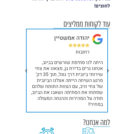
לחוצים!
עוד לקוחות ממליצים
יהודה אמשטיין
בר







רחובות
תל
ית, כל
היתה לנו סתימת שורשים בביוב,
קודם כל א
ילו
אנחנו גרים בדירת גן, מצאנו את צחי
תודה ענקי
שלח
שירותי ביובית דרך גוגל, תוך 35 דק'
נינג'ות, א
אלינו את ניב והצוות שלו, תוך 15 דק'
מרגע השיחה הייתה אצלנו הביובית
. תודה
של צחי וניב, עם הצוות התותח שלהם
אחרי ייבו
שפתחו את הסתימה ושאבו את הביוב,
תודה!!!
תודה על המהירות וההנחה המעולה
במחיר!!
למה אנחנו?