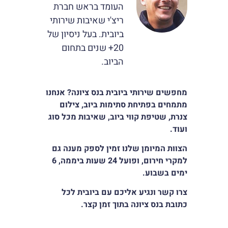
העומד בראש חברת
סמן קישורים
font_download
ריצ'י שאיבות שירותי
לאפס
cached
ביובית. בעל ניסיון של
את
20+ שנים בתחום
כל
האפשרויות
הביוב.
מחפשים שירותי ביובית בנס ציונה? אנחנו
מתמחים בפתיחת סתימות ביוב, צילום
צנרת, שטיפת קווי ביוב, שאיבות מכל סוג
ועוד
.
הצוות המיומן שלנו זמין לספק מענה גם
למקרי חירום, ופועל 24 שעות ביממה, 6
ימים בשבוע.
צרו קשר ונגיע אליכם עם ביובית לכל
כתובת בנס ציונה בתוך זמן קצר.