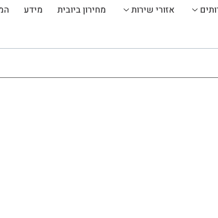
ותים
אזורי שירות
מחירון ביובית
מידע
המ
תיקון צנרת בבית משותף / בניין
בית משותף
ר מנצח