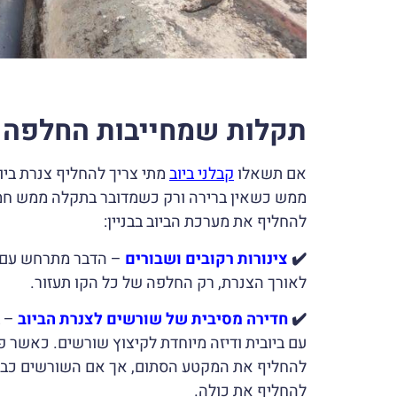
תקלות שמחייבות החלפה של
אם תשאלו
קבלני ביוב
מתי צריך להחליף צנרת ביו
ממש כשאין ברירה ורק כשמדובר בתקלה ממש חמו
להחליף את מערכת הביוב בבניין:
✔️
צינורות רקובים ושבורים
– הדבר מתרחש עם ה
לאורך הצנרת, רק החלפה של כל הקו תעזור.
✔️
חדירה מסיבית של שורשים לצנרת הביוב
– ב
עם ביובית ודיזה מיוחדת לקיצוץ שורשים. כאשר פ
להחליף את המקטע הסתום, אך אם השורשים כבר 
להחליף את כולה.